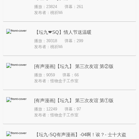
播放：23824
弹幕：261
发布者：
桃祈Mi
【坛九❤SQ】情人节送温暖
播放：39318
弹幕：299
发布者：
桃祈Mi
[有声漫画]【坛九】 第三次友谊 第②版
播放：9059
弹幕：66
发布者：
怪物盒子工作室
[有声漫画]【坛九】 第三次友谊 第①版
播放：12249
弹幕：97
发布者：
怪物盒子工作室
【坛九-SQ有声漫画】-04啊！诶？- 士十大盗