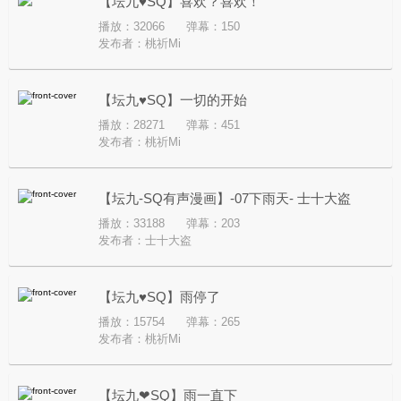
【坛九♥SQ】喜欢？喜欢！
播放：32066
弹幕：150
发布者：
桃祈Mi
【坛九♥SQ】一切的开始
播放：28271
弹幕：451
发布者：
桃祈Mi
【坛九-SQ有声漫画】-07下雨天- 士十大盗
播放：33188
弹幕：203
发布者：
士十大盗
【坛九♥SQ】雨停了
播放：15754
弹幕：265
发布者：
桃祈Mi
【坛九❤SQ】雨一直下