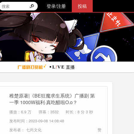
登录/注册
投稿
直播
稚楚原著|《BE狂魔求生系统》广播剧 第
一季 1000W福利·真吃醋啦O.o？
播放：6.9 万
弹幕：3532
时长：8 分 3 秒
发布时间：2023-09-08 14:08:48
发布者：
七尚文化
赞