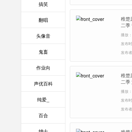
搞笑
稚楚
翻唱
二季
播放：6
头像音
发布时间
鬼畜
发布
作业向
稚楚
二季
声优百科
播放：1
纯爱_
发布时间
发布
百合
绅士
稚楚