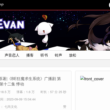
PP
声音恋人
播客
听书
铃声
放松
原著|《BE狂魔求生系统》广播剧 第
 第十二集 悸动
8.5 万
弹幕：1.6 万
时长：57 分 25 秒
：2023-09-09 15:04:44
者：
七尚文化
赞