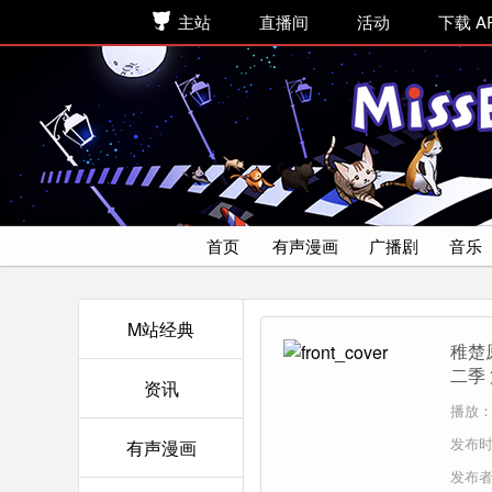
主站
直播间
活动
下载 A
首页
有声漫画
广播剧
音乐
M站经典
稚楚
二季
资讯
播放：1
发布时间
有声漫画
发布