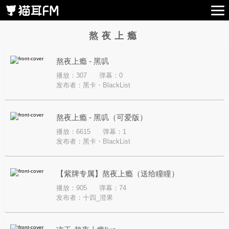
熬夜上瘾
熬夜上瘾 - 黑叽
播放：307
弹幕：0
发布者：
黑卡・BlackList
熬夜上瘾 - 黑叽（可爱版）
播放：6615
弹幕：1
发布者：
黑卡・BlackList
【紫牌专属】熬夜上瘾（送给瞳瞳）
播放：905
弹幕：74
发布者：
十四_澄果